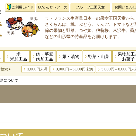
ご利用ガイド
JAてんどうフーズ
フルーツ王国天童
お問い合わ
ラ・フランス生産量日本一の果樹王国天童から
さくらんぼ、桃、ぶどう、りんご、トマトなど
節の果物と野菜、つや姫、啓翁桜、米沢牛、蕎
などの山形県の特産品をお届けします。
米
肉・芋煮
果物加工
麺・漬物
野菜・山菜
ー
米加工品
肉加工品
お菓子
で検索
3,000円未満
3,000円～5,000円未満
5,000円～8,000円未
発送について