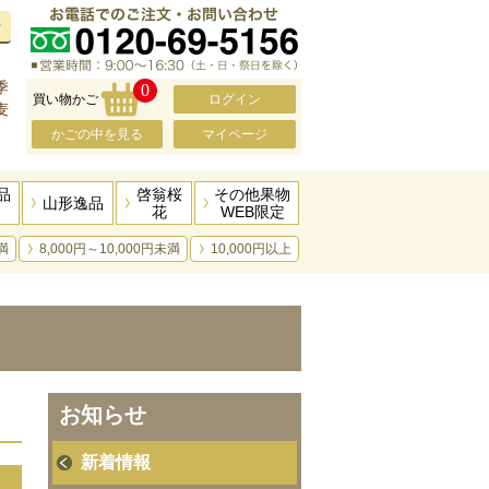
せ
、
季
0
買い物かご
ログイン
麦
かごの中を見る
マイページ
品
啓翁桜
その他果物
山形逸品
花
WEB限定
満
8,000円～10,000円未満
10,000円以上
お知らせ
新着情報